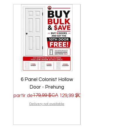
6 Panel Colonist Hollow
2 Panel Shaker Ho
Door - Prehung
Prix original
Prix promotionnel
179,99 $CA
Prix original
Prix promotionnel
À partir de
129,99 $CA
À partir de
Delivery not available