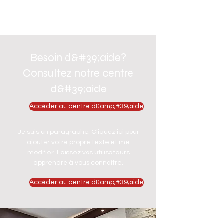
Besoin d&#39;aide?
Consultez notre centre
d&#39;aide
Accéder au centre d&amp;#39;aide
Je suis un paragraphe. Cliquez ici pour
ajouter votre propre texte et me
modifier. Laissez vos utilisateurs
apprendre à vous connaître.
Accéder au centre d&amp;#39;aide