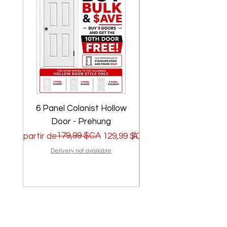
6 Panel Colonist Hollow
2 Panel Shaker Ho
Door - Prehung
Prix original
Prix promotionnel
179,99 $CA
Prix original
Prix promotionnel
À partir de
129,99 $CA
À partir de
Delivery not available