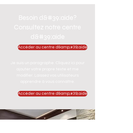
Besoin d&#39;aide?
Consultez notre centre
d&#39;aide
Accéder au centre d&amp;#39;aide
Je suis un paragraphe. Cliquez ici pour
ajouter votre propre texte et me
modifier. Laissez vos utilisateurs
apprendre à vous connaître.
Accéder au centre d&amp;#39;aide