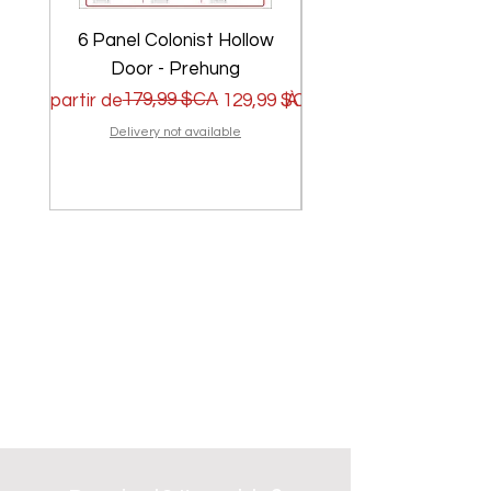
6 Panel Colonist Hollow
2 Panel Shaker Ho
Door - Prehung
Prix original
Prix promotionnel
179,99 $CA
Prix original
Prix promotionnel
À partir de
129,99 $CA
À partir de
Delivery not available