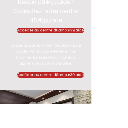
Besoin d&#39;aide?
Consultez notre centre
d&#39;aide
Accéder au centre d&amp;#39;aide
Je suis un paragraphe. Cliquez ici pour
ajouter votre propre texte et me
modifier. Laissez vos utilisateurs
apprendre à vous connaître.
Accéder au centre d&amp;#39;aide