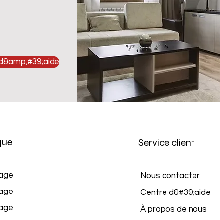
 d&amp;#39;aide
que
Service client
age
Nous contacter
age
Centre d&#39;aide
age
À propos de nous