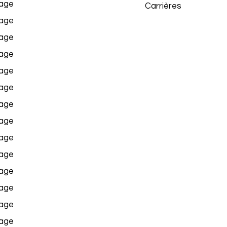
age
Carrières
age
age
age
age
age
age
age
age
age
age
age
age
age