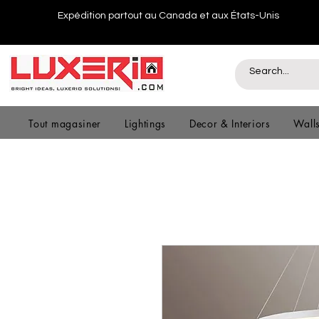
Expédition partout au Canada et aux États-Unis
Tout magasiner
Lightings
Decor & Interiors
Wall