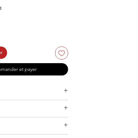
e
er
mander et payer
272W