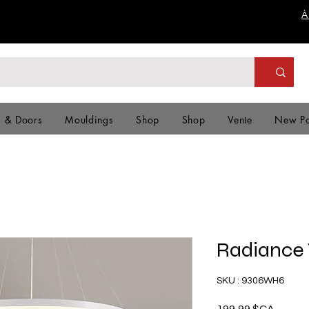
À
s & Doors
Mouldings
Shop
Shop
Vente
New P
Radiance 
SKU : 9306WH6
Prix