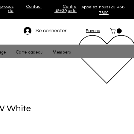
 propos
Contact
Centre
Appelez-nous
123-456-
de
d&#39;aide
7890
Se connecter
Favoris
age
Carte cadeau
Members
V White