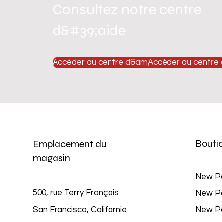
Consultez notre centre
d&#39;aide
Accéder au centre d&amp;#39;aide
Accéder au centre
Bouti
Emplacement du
magasin
New P
500, rue Terry François
New P
San Francisco, Californie
New P