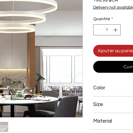
199,99 $CA
Delivery not availabl
Quantité
*
Ajouter au pani
Com
Color
White
Size
600+800+1000mm 
Material
Aluminum+Acrylic