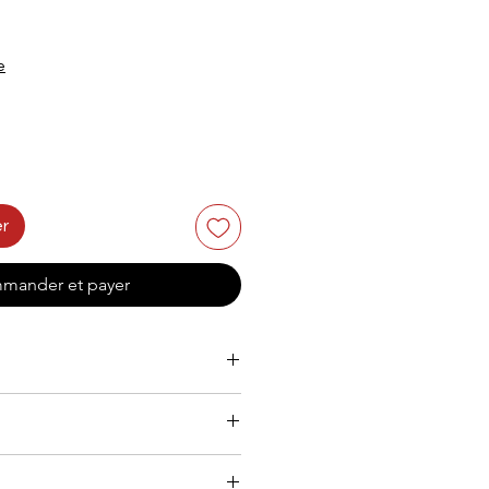
e
er
mander et payer