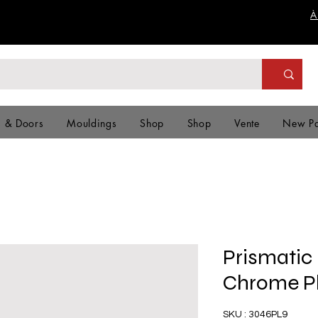
À
s & Doors
Mouldings
Shop
Shop
Vente
New P
Prismatic
Chrome P
SKU : 3046PL9