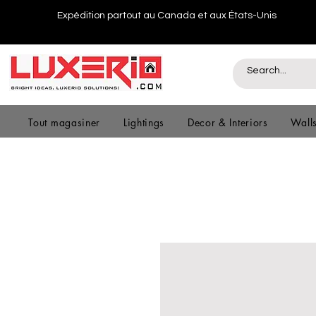
Expédition partout au Canada et aux États-Unis
Tout magasiner
Lightings
Decor & Interiors
Wall