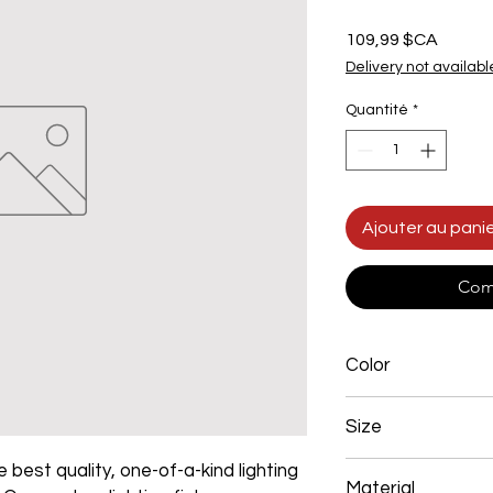
Prix
109,99 $CA
Delivery not availabl
Quantité
*
Ajouter au pani
Com
Color
Chrome Plated
Size
 best quality, one-of-a-kind lighting
92*12 96w
Material