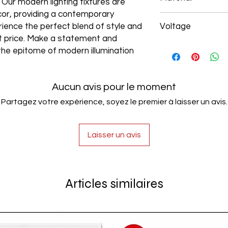
. Our modern lighting fixtures are
cor, providing a contemporary
Aluminum+Acrylic
rience the perfect blend of style and
Voltage
est price. Make a statement and
AC85-265V
the epitome of modern illumination
Aucun avis pour le moment
Partagez votre expérience, soyez le premier à laisser un avis.
Laisser un avis
Articles similaires