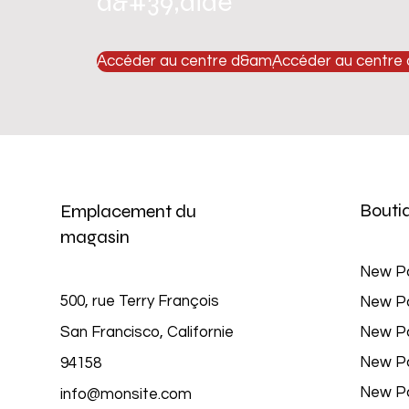
d&#39;aide
Accéder au centre d&amp;#39;aide
Accéder au centre
Bouti
Emplacement du
magasin
New P
500, rue Terry François
New P
San Francisco, Californie
New P
New P
94158
New P
info@monsite.com