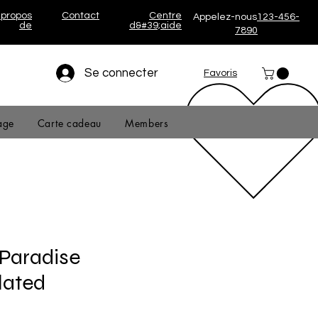
 propos
Contact
Centre
Appelez-nous
123-456-
de
d&#39;aide
7890
Se connecter
Favoris
age
Carte cadeau
Members
 Paradise
lated