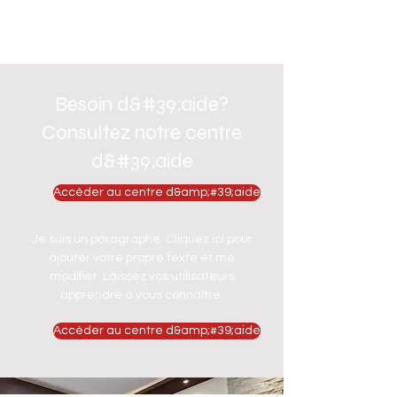
Besoin d&#39;aide?
Consultez notre centre
d&#39;aide
Accéder au centre d&amp;#39;aide
Je suis un paragraphe. Cliquez ici pour
ajouter votre propre texte et me
modifier. Laissez vos utilisateurs
apprendre à vous connaître.
Accéder au centre d&amp;#39;aide