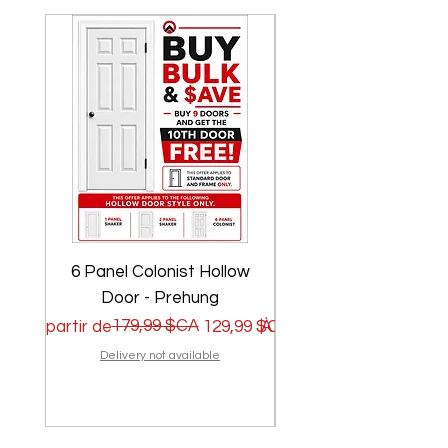
6 Panel Colonist Hollow
2 Panel Shaker Ho
Door - Prehung
Prix original
Prix promotionnel
179,99 $CA
Prix original
Prix promotionnel
À partir de
129,99 $CA
À partir de
Delivery not available