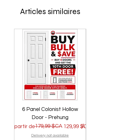
Articles similaires
6 Panel Colonist Hollow
2 Panel Shaker Ho
Door - Prehung
Prix original
Prix promotionnel
179,99 $CA
Prix original
Prix promotionnel
À partir de
129,99 $CA
À partir de
Delivery not available