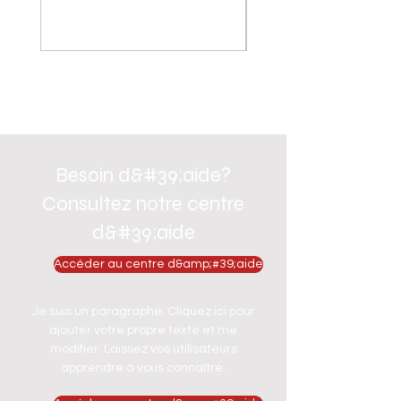
Besoin d&#39;aide?
Consultez notre centre
d&#39;aide
Accéder au centre d&amp;#39;aide
Je suis un paragraphe. Cliquez ici pour
ajouter votre propre texte et me
modifier. Laissez vos utilisateurs
apprendre à vous connaître.