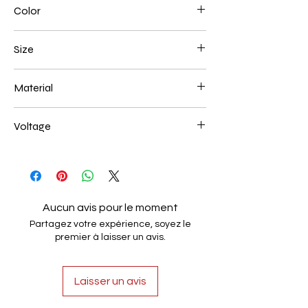
Color
Black
Size
200+400+600+800mm 228W
Material
Aluminum+Acrylic
Voltage
AC85-265V
Aucun avis pour le moment
Partagez votre expérience, soyez le
premier à laisser un avis.
Laisser un avis