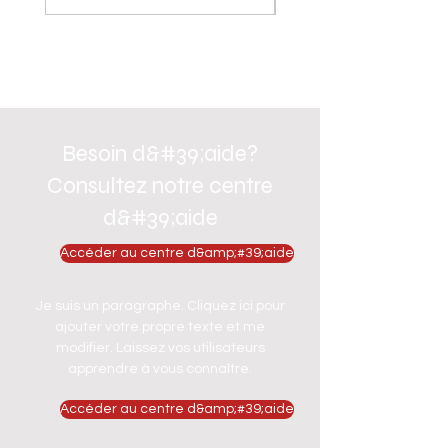
Besoin d&#39;aide?
Consultez notre centre
d&#39;aide
Accéder au centre d&amp;#39;aide
Je suis un paragraphe. Cliquez ici pour
ajouter votre propre texte et me
modifier. Laissez vos utilisateurs
apprendre à vous connaître.
Accéder au centre d&amp;#39;aide