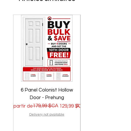
6 Panel Colonist Hollow
2 Panel Shaker Ho
Door - Prehung
Prix original
Prix promotionnel
179,99 $CA
Prix original
Prix promotionnel
À partir de
129,99 $CA
À partir de
Delivery not available