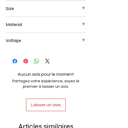
Gold Plated
Size
600*180mm 118W
Material
Aluminum+Acrylic
Voltage
AC85-265V
Aucun avis pour le moment
Partagez votre expérience, soyez le
premier à laisser un avis.
Laisser un avis
Articles similaires