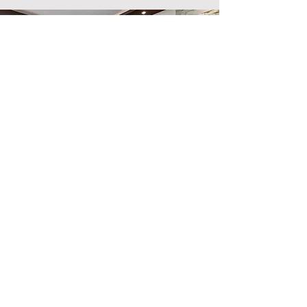
Emplacement du magasin
500, rue Terry François
San Francisco, Californie 94158
info@monsite.com
123-456-7890