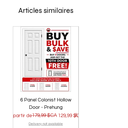
Articles similaires
6 Panel Colonist Hollow
2 Panel Shaker Ho
Door - Prehung
Prix original
Prix promotionnel
179,99 $CA
Prix original
Prix promotionnel
À partir de
129,99 $CA
À partir de
Delivery not available