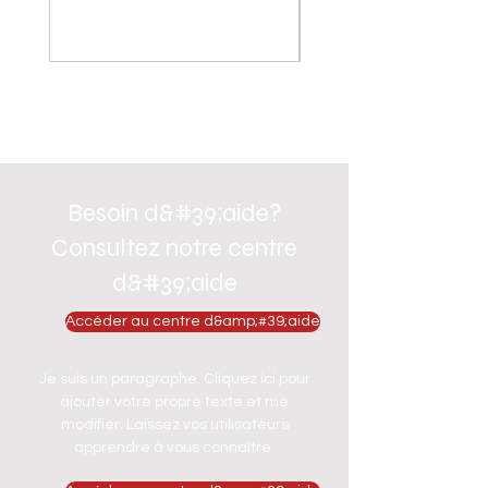
Besoin d&#39;aide?
Consultez notre centre
d&#39;aide
Accéder au centre d&amp;#39;aide
Je suis un paragraphe. Cliquez ici pour
ajouter votre propre texte et me
modifier. Laissez vos utilisateurs
apprendre à vous connaître.