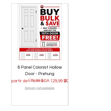
6 Panel Colonist Hollow
2 Panel Shaker Ho
Door - Prehung
Prix original
Prix promotionnel
179,99 $CA
Prix original
Prix promotionnel
À partir de
129,99 $CA
À partir de
Delivery not available