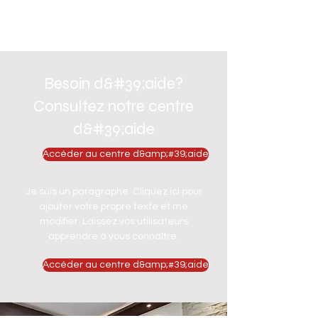
Besoin d&#39;aide?
Consultez notre centre
d&#39;aide
Accéder au centre d&amp;#39;aide
Je suis un paragraphe. Cliquez ici pour
ajouter votre propre texte et me
modifier. Laissez vos utilisateurs
apprendre à vous connaître.
Accéder au centre d&amp;#39;aide