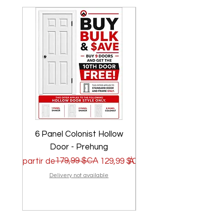
6 Panel Colonist Hollow
2 Panel Shaker Ho
Door - Prehung
Prix original
Prix promotionnel
179,99 $CA
Prix original
Prix promotionnel
À partir de
129,99 $CA
À partir de
Delivery not available