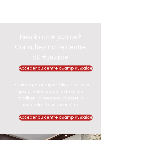
Besoin d&#39;aide?
Consultez notre centre
d&#39;aide
Accéder au centre d&amp;#39;aide
Je suis un paragraphe. Cliquez ici pour
ajouter votre propre texte et me
modifier. Laissez vos utilisateurs
apprendre à vous connaître.
Accéder au centre d&amp;#39;aide