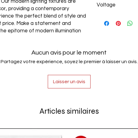
. Our modern lighting fixtures are
Voltage
cor, providing a contemporary
rience the perfect blend of style and
AC85-265V
est price. Make a statement and
the epitome of modern illumination
Aucun avis pour le moment
Partagez votre expérience, soyez le premier à laisser un avis.
Laisser un avis
Articles similaires