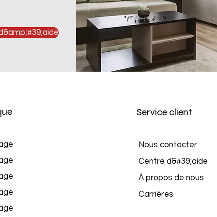
 d&amp;#39;aide
que
Service client
age
Nous contacter
age
Centre d&#39;aide
age
À propos de nous
age
Carrières
age