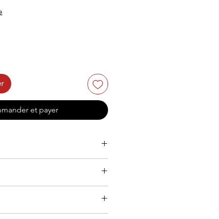
e
er
mander et payer