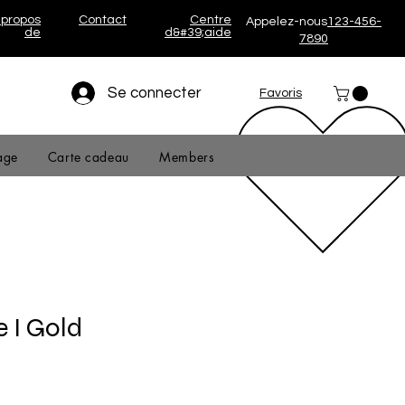
 propos
Contact
Centre
Appelez-nous
123-456-
de
d&#39;aide
7890
Se connecter
Favoris
age
Carte cadeau
Members
 I Gold