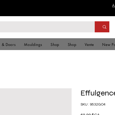
À
s & Doors
Mouldings
Shop
Shop
Vente
New P
Effulgence
SKU : 9532GO4
Prix