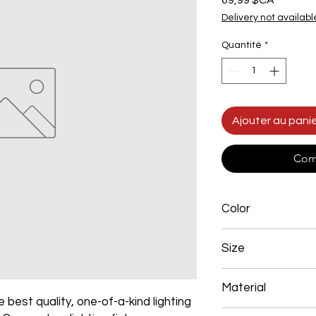
69,99 $CA
Delivery not availabl
Quantité
*
Ajouter au pani
Com
Color
Gold
Size
400mm 46W
Material
 best quality, one-of-a-kind lighting
Aluminum+Acrylic