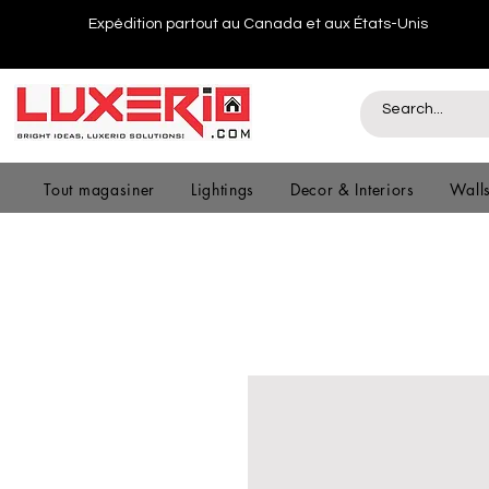
Expédition partout au Canada et aux États-Unis
Tout magasiner
Lightings
Decor & Interiors
Wall