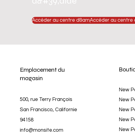
d&#39;aide
Accéder au centre d&amp;#39;aide
Accéder au centre
Bouti
Emplacement du
magasin
New P
500, rue Terry François
New P
San Francisco, Californie
New P
New P
94158
New P
info@monsite.com