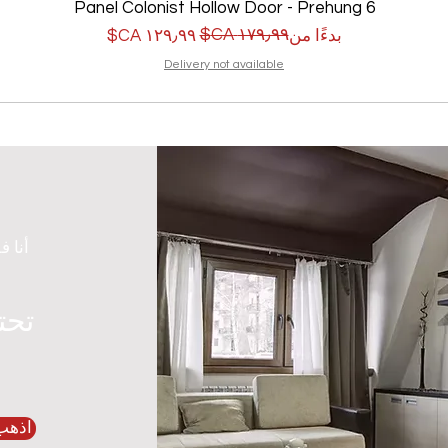
6 Panel Colonist Hollow Door - Prehung
سعر البيع
سعر عادي
بدءًا من
Delivery not available
أنا ف
تحت
اذهب