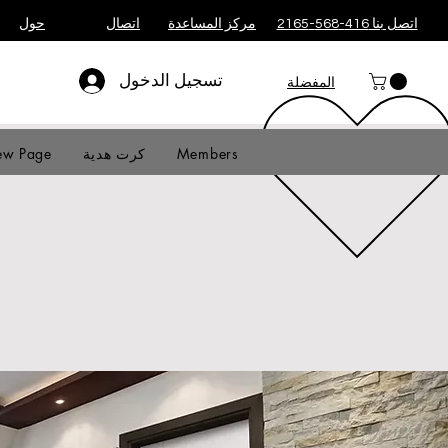
اتصل بنا 416-568-2165
مركز المساعدة
اتصال
حول
تسجيل الدخول
المفضلة
Members
كرت هدية
w Page