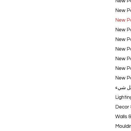
New P
New P
New P
New P
New P
New P
New P
New P
New P
ل شيء
Lightin
Decor &
Walls 
Mouldi