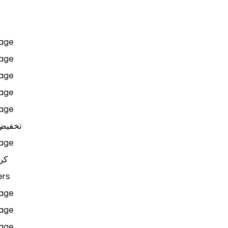
age
age
age
age
age
تخفيض
age
كر
rs
age
age
age