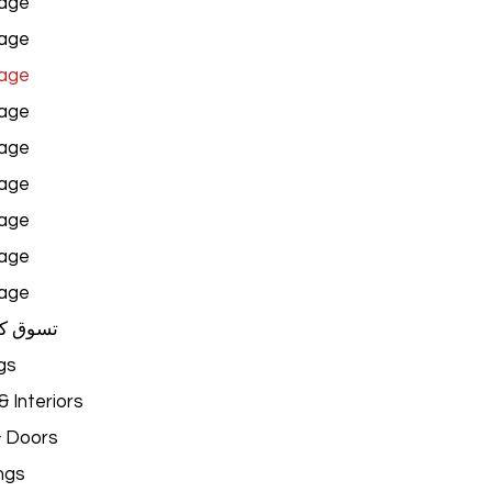
age
age
age
age
age
age
age
age
age
تسوق ك
gs
 Interiors
& Doors
ngs