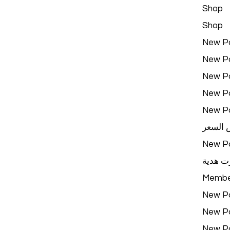
Shop
Shop
New P
New P
New P
New P
New P
 السعر
New P
ت هدية
Membe
New P
New P
New P