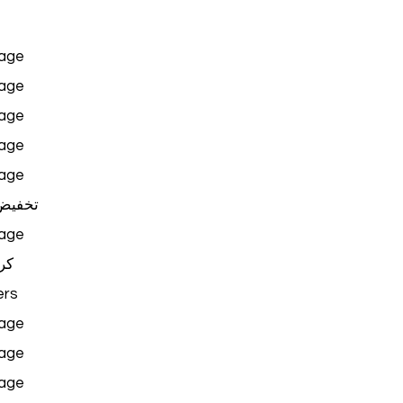
age
age
age
age
age
تخفيض
age
كر
rs
age
age
age