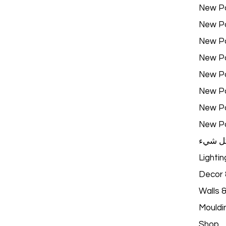
New P
New P
New P
New P
New P
New P
New P
New P
ل شيء
Lightin
Decor &
Walls 
Mouldi
Shop