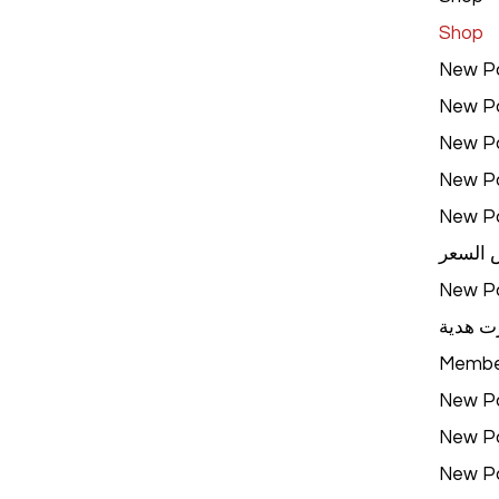
Shop
New P
New P
New P
New P
New P
 السعر
New P
ت هدية
Membe
New P
New P
New P