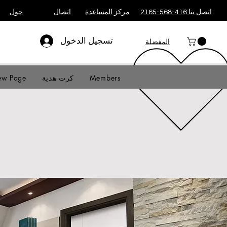
اتصل بنا 416-568-2165
مركز المساعدة
اتصال
حول
تسجيل الدخول
المفضلة
Members
كرت هدية
w Page