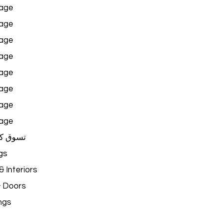
age
age
age
age
age
age
age
age
تسوق ك
gs
 Interiors
& Doors
ngs