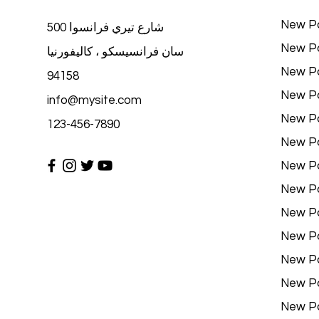
New P
500 شارع تيري فرانسوا
New P
سان فرانسيسكو ، كاليفورنيا
New P
94158
New P
info@mysite.com
New P
123-456-7890
New P
New P
New P
New P
New P
New P
New P
New P