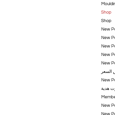
Mouldi
Shop
Shop
New P
New P
New P
New P
New P
 السعر
New P
ت هدية
Membe
New P
New P