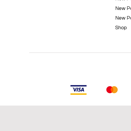
New P
New P
Shop