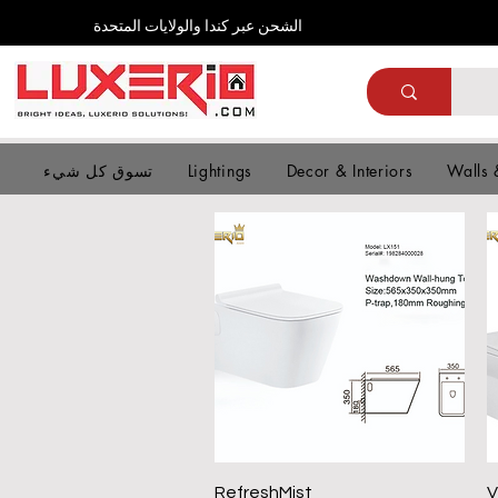
الشحن عبر كندا والولايات المتحدة
Walls 
Decor & Interiors
Lightings
تسوق كل شيء
العرض السريع
RefreshMist
V