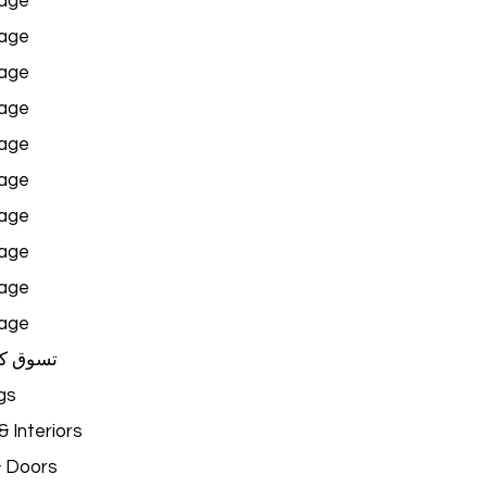
age
age
age
age
age
age
age
age
age
age
تسوق ك
gs
 Interiors
& Doors