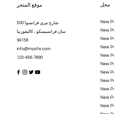
محل
موقع المتجر
New P
500 شارع تيري فرانسوا
New P
سان فرانسيسكو ، كاليفورنيا
New P
94158
New P
info@mysite.com
New P
123-456-7890
New P
New P
New P
New P
New P
New P