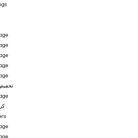
ngs
age
age
age
age
age
تخفيض
age
كر
rs
age
age