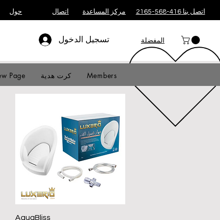
اتصل بنا 416-568-2165
مركز المساعدة
اتصال
حول
تسجيل الدخول
المفضلة
Members
كرت هدية
w Page
العرض السريع
AquaBliss