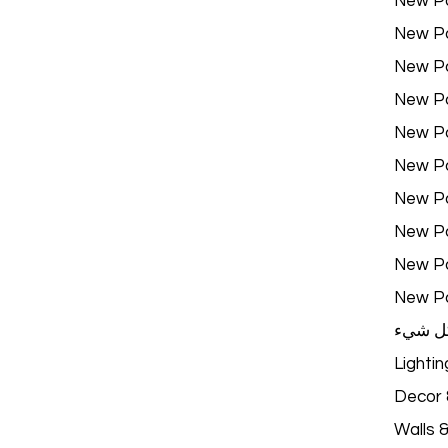
New P
New P
New P
New P
New P
New P
New P
New P
New P
New P
ل شيء
Lightin
Decor &
Walls 