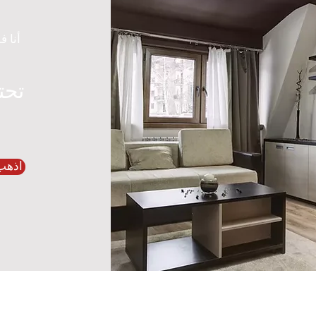
أنا ف
تحت
اذهب