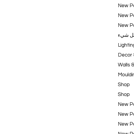
New P
New P
New P
ل شيء
Lightin
Decor &
Walls 
Mouldi
Shop
Shop
New P
New P
New P
New P