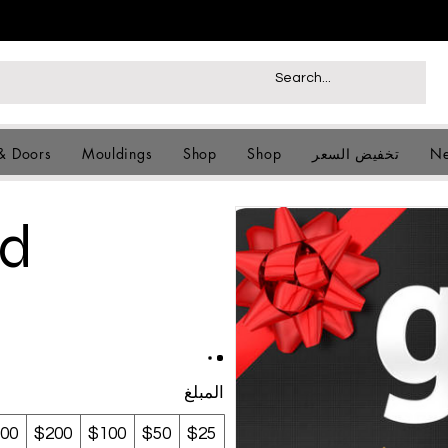
Ne
تخفيض السعر
Shop
Shop
Mouldings
& Doors
rd
المبلغ
00
$200
$100
$50
$25