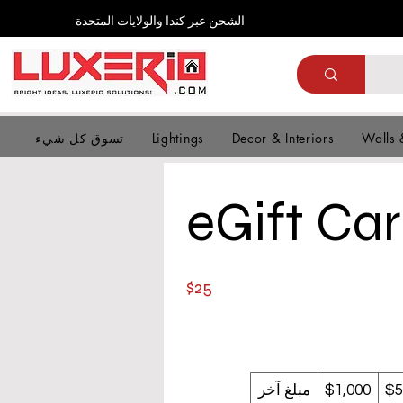
الشحن عبر كندا والولايات المتحدة
Walls 
Decor & Interiors
Lightings
تسوق كل شيء
eGift Ca
$25
$5
$1,000
مبلغ آخر