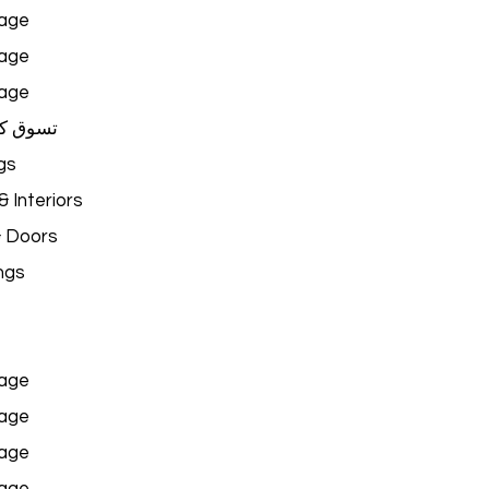
age
age
age
تسوق ك
gs
 Interiors
& Doors
ngs
age
age
age
age