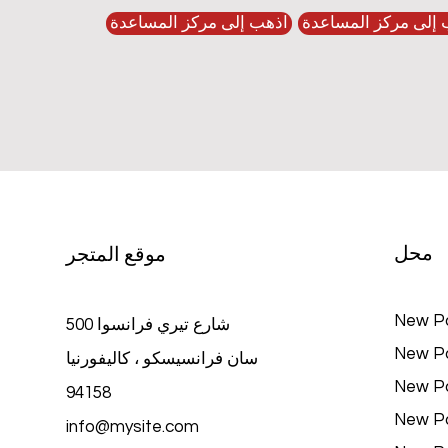
 إلى مركز المساعدة
اذهب إلى مركز المساعدة
محل
موقع المتجر
New P
500 شارع تيري فرانسوا
New P
سان فرانسيسكو ، كاليفورنيا
New P
94158
New P
info@mysite.com