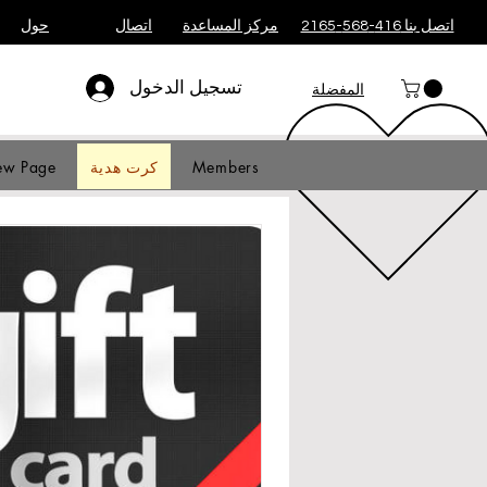
اتصل بنا 416-568-2165
مركز المساعدة
اتصال
حول
تسجيل الدخول
المفضلة
Members
كرت هدية
w Page