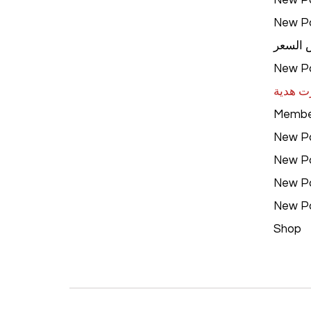
New P
 السعر
New P
ت هدية
Membe
New P
New P
New P
New P
Shop