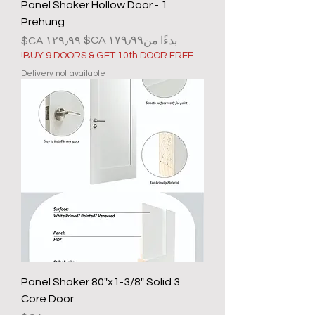
1 Panel Shaker Hollow Door -
Prehung
سعر البيع
سعر عادي
بدءًا من
BUY 9 DOORS & GET 10th DOOR FREE!
Delivery not available
3 Panel Shaker 80"x1-3/8" Solid
Core Door