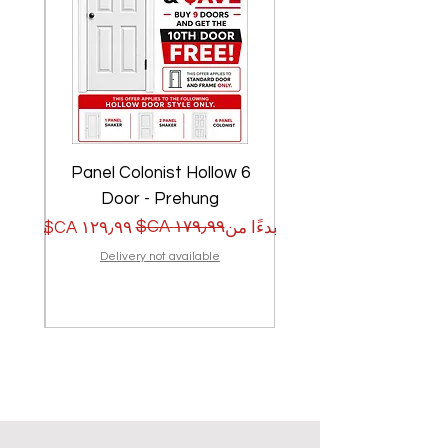
w
6 Panel Colonist Hollow
Door - Prehung
سعر البيع
سعر عادي
سعر الب
سعر عا
بدءًا من
بدءًا من
Delivery not available