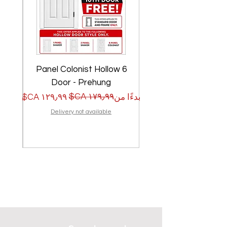
w
6 Panel Colonist Hollow
Door - Prehung
سعر البيع
سعر عادي
سعر الب
سعر عا
بدءًا من
بدءًا من
Delivery not available