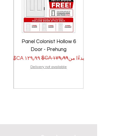
w
6 Panel Colonist Hollow
Door - Prehung
سعر البيع
سعر عادي
سعر الب
سعر عا
بدءًا من
بدءًا من
Delivery not available