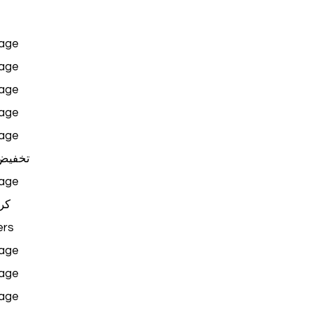
age
age
age
age
age
تخفيض
age
كر
rs
age
age
age