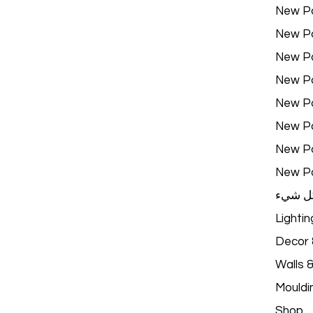
New P
New P
New P
New P
New P
New P
New P
New P
ل شيء
Lightin
Decor &
Walls 
Mouldi
Shop