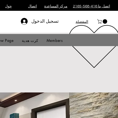
اتصل بنا 416-568-2165
مركز المساعدة
اتصال
حول
تسجيل الدخول
المفضلة
Members
كرت هدية
w Page