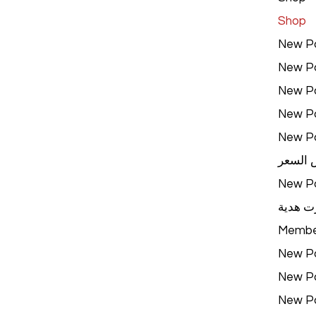
Shop
New P
New P
New P
New P
New P
 السعر
New P
ت هدية
Membe
New P
New P
New P