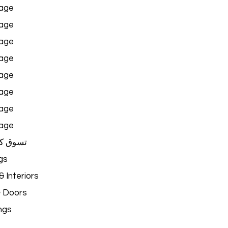
age
age
age
age
age
age
age
age
تسوق ك
gs
 Interiors
& Doors
ngs