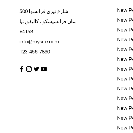
New P
500 شارع تيري فرانسوا
New P
سان فرانسيسكو ، كاليفورنيا
New P
94158
New P
info@mysite.com
New P
123-456-7890
New P
New P
New P
New P
New P
New P
New P
New P