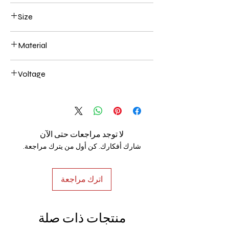
Gold Plated
Size
L250*W200*E60 40W
Material
Aluminum+Acrylic
Voltage
AC85-265V
لا توجد مراجعات حتى الآن
شارك أفكارك. كن أول من يترك مراجعة.
اترك مراجعة
منتجات ذات صلة