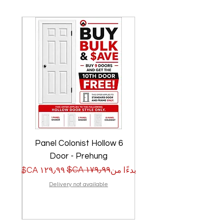
w
6 Panel Colonist Hollow
Door - Prehung
سعر البيع
سعر عادي
سعر الب
سعر عا
بدءًا من
بدءًا من
Delivery not available