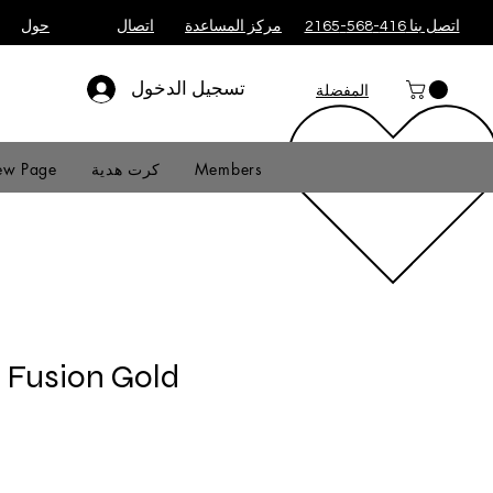
اتصل بنا 416-568-2165
مركز المساعدة
اتصال
حول
تسجيل الدخول
المفضلة
Members
كرت هدية
w Page
Fusion Gold