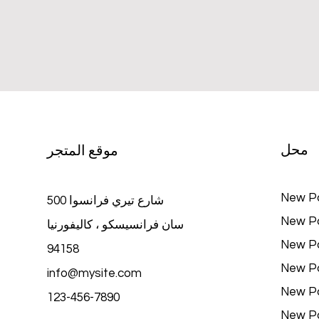
محل
موقع المتجر
New P
500 شارع تيري فرانسوا
New P
سان فرانسيسكو ، كاليفورنيا
New P
94158
New P
info@mysite.com
New P
123-456-7890
New P