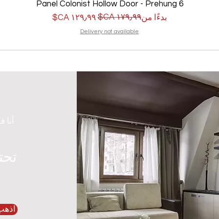
6 Panel Colonist Hollow Door - Prehung
سعر البيع
سعر عادي
بدءًا من
Delivery not available
أنا ف
تحت
اذهب