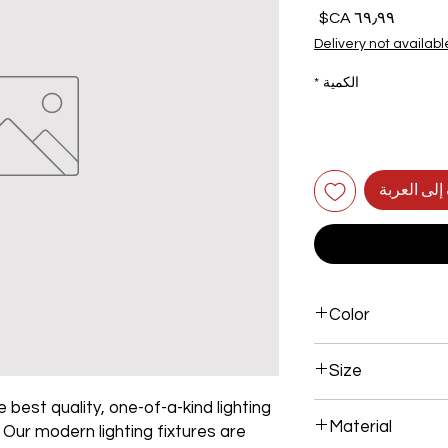
السعر
Delivery not availabl
الكمية
*
إلى العربة
Color
Gold Plated
Size
 best quality, one-of-a-kind lighting
L250*W200*E60 48W
Material
. Our modern lighting fixtures are