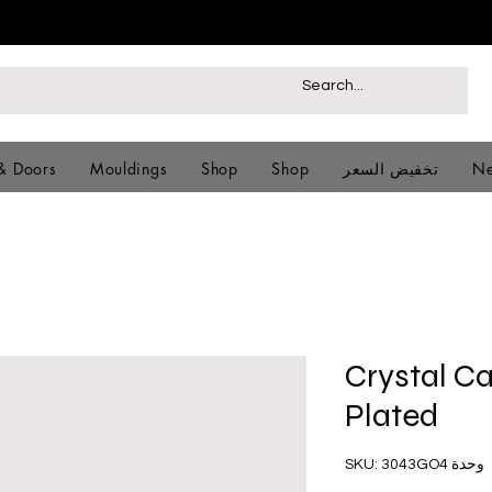
Ne
تخفيض السعر
Shop
Shop
Mouldings
& Doors
Crystal C
Plated
وحدة SKU: 3043GO4