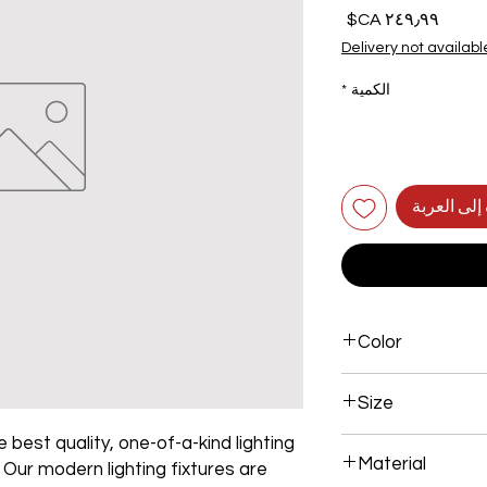
السعر
Delivery not availabl
الكمية
*
إلى العربة
Color
Gold Plated
Size
 best quality, one-of-a-kind lighting
40+60+80 204W
Material
. Our modern lighting fixtures are