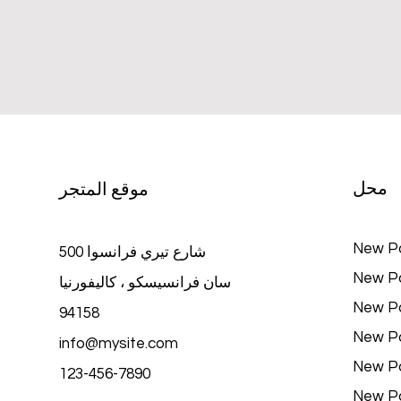
محل
موقع المتجر
New P
500 شارع تيري فرانسوا
New P
سان فرانسيسكو ، كاليفورنيا
New P
94158
New P
info@mysite.com
New P
123-456-7890
New P