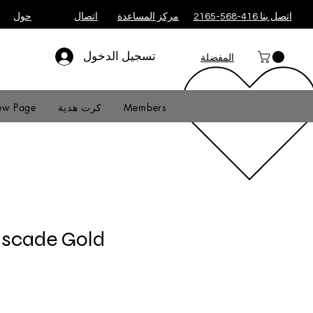
اتصل بنا 416-568-2165
مركز المساعدة
اتصال
حول
تسجيل الدخول
المفضلة
Members
كرت هدية
w Page
ascade Gold