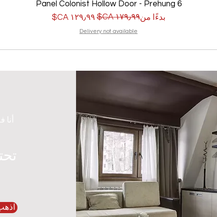
6 Panel Colonist Hollow Door - Prehung
سعر البيع
سعر عادي
بدءًا من
Delivery not available
أنا ف
تحت
اذهب