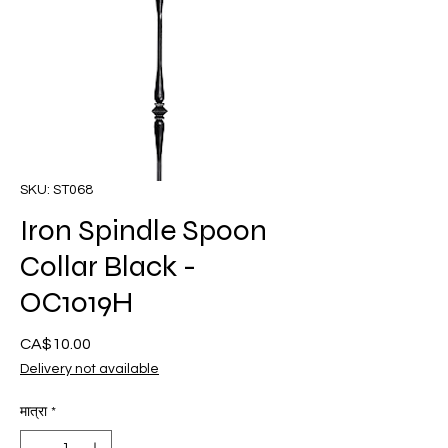
SKU: ST068
Iron Spindle Spoon
Collar Black -
OC1019H
CA$10.00
मूल्य
Delivery not available
मात्रा
*