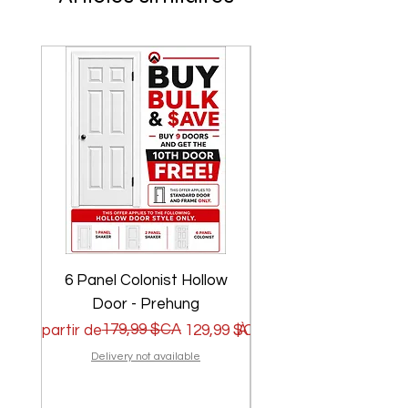
6 Panel Colonist Hollow
2 Panel Shaker Ho
Door - Prehung
Prix original
Prix promotionnel
179,99 $CA
Prix original
Prix promotionnel
À partir de
129,99 $CA
À partir de
Delivery not available