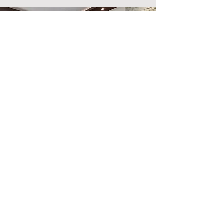
Emplacement du magasin
500, rue Terry François
San Francisco, Californie 94158
info@monsite.com
123-456-7890