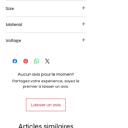
Brown
Size
200+200+200mm 72W
Material
Aluminum+Acrylic
Voltage
AC85-265V
Aucun avis pour le moment
Partagez votre expérience, soyez le
premier à laisser un avis.
Laisser un avis
Articles similaires