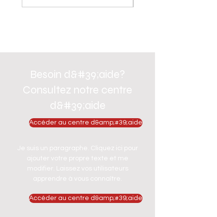
Besoin d&#39;aide?
Consultez notre centre
d&#39;aide
Accéder au centre d&amp;#39;aide
Je suis un paragraphe. Cliquez ici pour
ajouter votre propre texte et me
modifier. Laissez vos utilisateurs
apprendre à vous connaître.
Accéder au centre d&amp;#39;aide