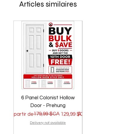
Articles similaires
6 Panel Colonist Hollow
2 Panel Shaker Ho
Door - Prehung
Prix original
Prix promotionnel
179,99 $CA
Prix original
Prix promotionnel
À partir de
129,99 $CA
À partir de
Delivery not available