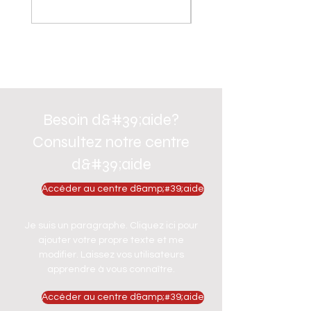
Besoin d&#39;aide?
Consultez notre centre
d&#39;aide
Accéder au centre d&amp;#39;aide
Je suis un paragraphe. Cliquez ici pour
ajouter votre propre texte et me
modifier. Laissez vos utilisateurs
apprendre à vous connaître.
Accéder au centre d&amp;#39;aide