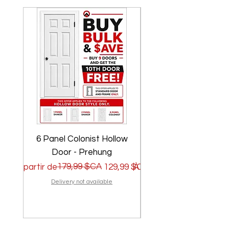
6 Panel Colonist Hollow
2 Panel Shaker Ho
Door - Prehung
Prix original
Prix promotionnel
179,99 $CA
Prix original
Prix promotionnel
À partir de
129,99 $CA
À partir de
Delivery not available