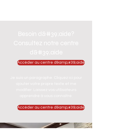
Besoin d&#39;aide?
Consultez notre centre
d&#39;aide
Accéder au centre d&amp;#39;aide
Je suis un paragraphe. Cliquez ici pour
ajouter votre propre texte et me
modifier. Laissez vos utilisateurs
apprendre à vous connaître.
Accéder au centre d&amp;#39;aide