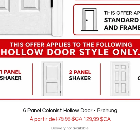
6 Panel Colonist Hollow Door - Prehung
Prix original
Prix promotionnel
179,99 $CA
À partir de
129,99 $CA
Delivery not available