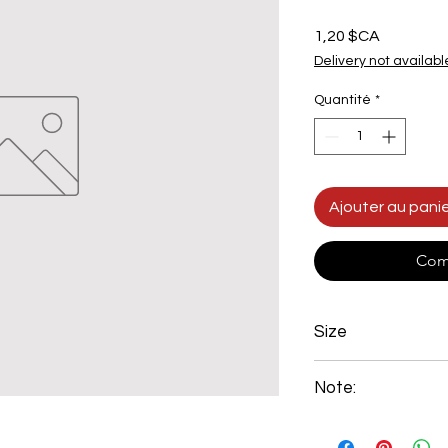
Prix
1,20 $CA
Delivery not availabl
Quantité
*
Ajouter au pani
Com
Size
1 1/4" x 5/16"
Note:
Comes in 10' Length