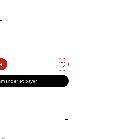
e
er
mander et payer
, minimum 10' purchase required.