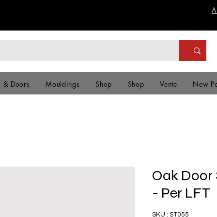
À
s & Doors
Mouldings
Shop
Shop
Vente
New P
Oak Door S
- Per LFT
SKU : ST055