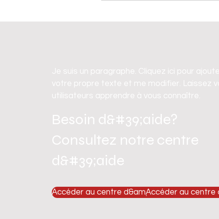
Je suis un paragraphe. Cliquez ici pour ajout
votre propre texte et me modifier. Laissez 
utilisateurs apprendre à vous connaître.
Besoin d&#39;aide?
Consultez notre centre
d&#39;aide
Accéder au centre d&amp;#39;aide
Accéder au centre