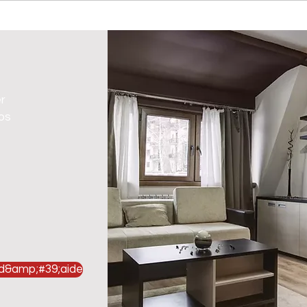
er
vos
 d&amp;#39;aide