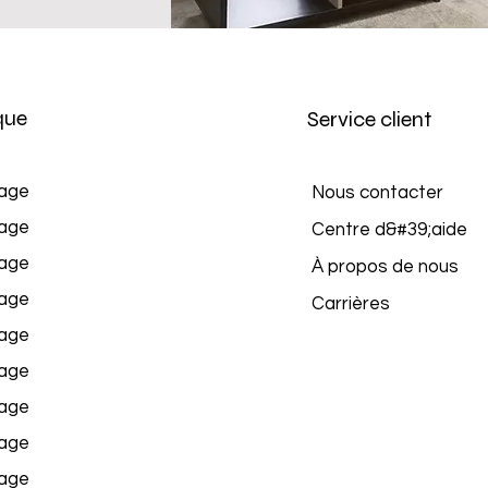
que
Service client
age
Nous contacter
age
Centre d&#39;aide
age
À propos de nous
age
Carrières
age
age
age
age
age