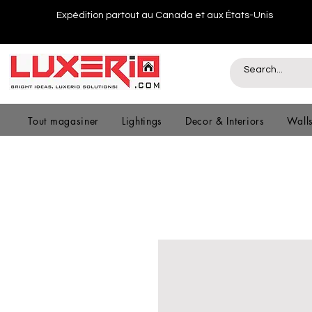
Expédition partout au Canada et aux États-Unis
Tout magasiner
Lightings
Decor & Interiors
Wall