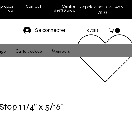
 propos
Contact
Centre
Appelez-nous
123-456-
de
d&#39;aide
7890
Se connecter
Favoris
age
Carte cadeau
Members
top 1 1/4" x 5/16"