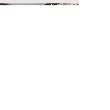
Emplacement du magasin
500, rue Terry François
San Francisco, Californie 94158
info@monsite.com
123-456-7890