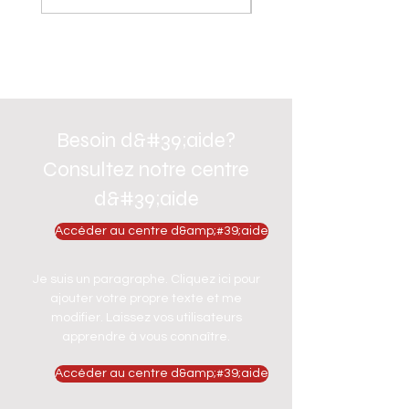
Besoin d&#39;aide?
Consultez notre centre
d&#39;aide
Accéder au centre d&amp;#39;aide
Je suis un paragraphe. Cliquez ici pour
ajouter votre propre texte et me
modifier. Laissez vos utilisateurs
apprendre à vous connaître.
Accéder au centre d&amp;#39;aide