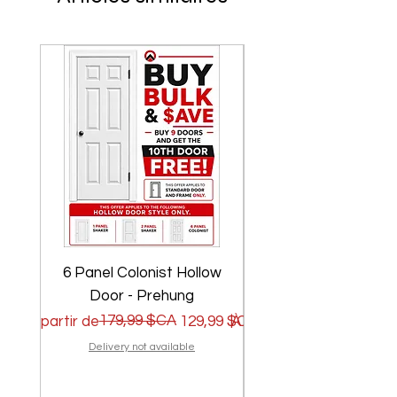
6 Panel Colonist Hollow
2 Panel Shaker Ho
Door - Prehung
Prix original
Prix promotionnel
179,99 $CA
Prix original
Prix promotionnel
À partir de
129,99 $CA
À partir de
Delivery not available