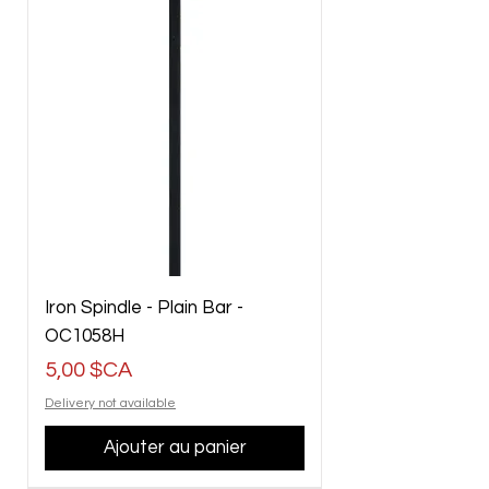
Iron Spindle - Plain Bar -
OC1058H
Prix
5,00 $CA
Delivery not available
Ajouter au panier