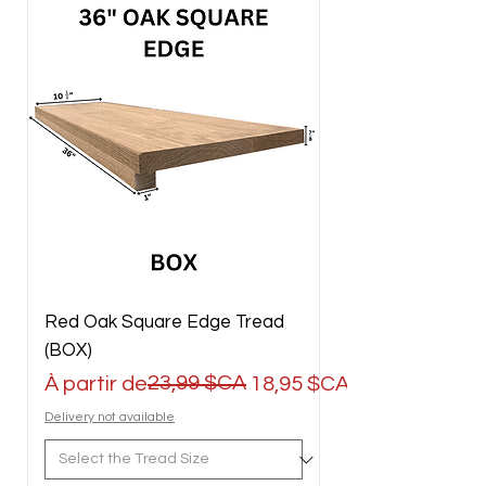
Red Oak Square Edge Tread
(BOX)
Prix original
Prix promotionnel
23,99 $CA
À partir de
18,95 $CA
Delivery not available