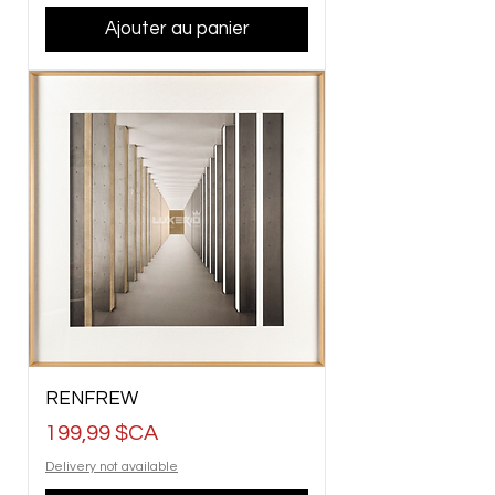
Ajouter au panier
RENFREW
Prix
199,99 $CA
Delivery not available