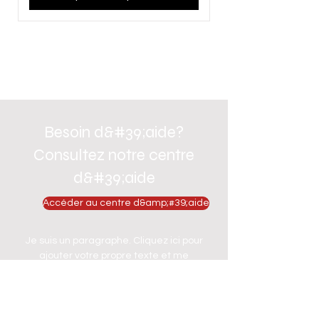
Besoin d&#39;aide?
Consultez notre centre
d&#39;aide
Accéder au centre d&amp;#39;aide
Je suis un paragraphe. Cliquez ici pour
ajouter votre propre texte et me
modifier. Laissez vos utilisateurs
apprendre à vous connaître.
Accéder au centre d&amp;#39;aide