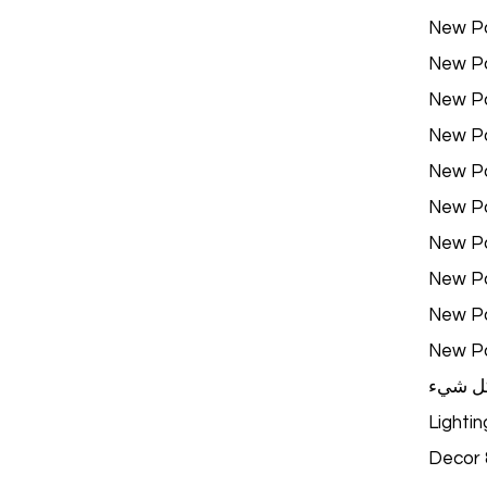
New P
New P
New P
New P
New P
New P
New P
New P
New P
New P
ل شيء
Lightin
Decor &