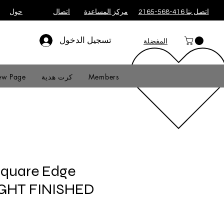
اتصل بنا 416-568-2165
مركز المساعدة
اتصال
حول
تسجيل الدخول
المفضلة
Members
كرت هدية
w Page
Square Edge
IGHT FINISHED