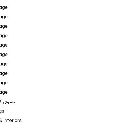
age
age
age
age
age
age
age
age
age
age
تسوق ك
gs
 Interiors