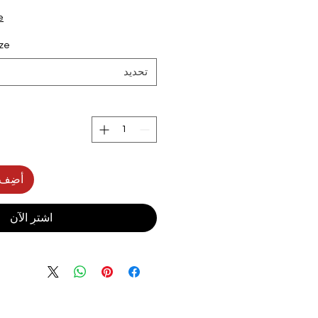
e
ize
تحديد
أضِف 
اشترِ الآن