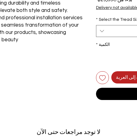
ng durability and timeless
البيع
Delivery not availabl
elevate both style and safety.
 professional installation services
*
Select the Tread S
 a seamless transformation of your
ith our products, showcasing
 beauty.
الكمية
*
إلى العربة
لا توجد مراجعات حتى الآن