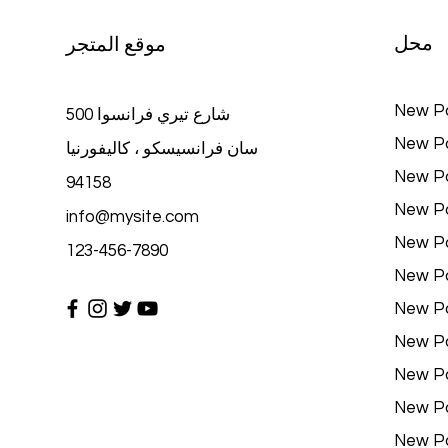
محل
موقع المتجر
New P
500 شارع تيري فرانسوا
New P
سان فرانسيسكو ، كاليفورنيا
New P
94158
New P
info@mysite.com
New P
123-456-7890
New P
New P
New P
New P
New P
New P