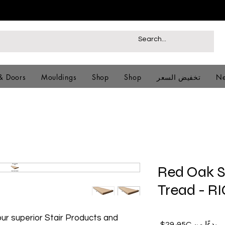
Ne
تخفيض السعر
Shop
Shop
Mouldings
& Doors
Red Oak 
Tread - R
ur superior Stair Products and
سعر
بدءًا من
29٫95C$