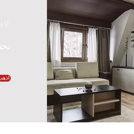
أنا ف
تحت
اذهب