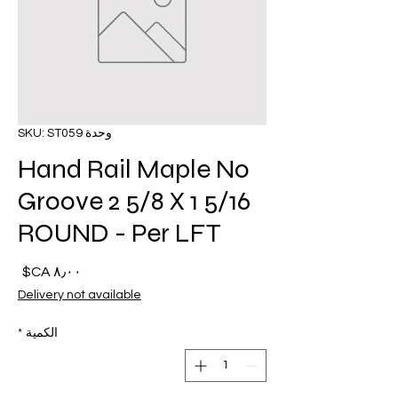
وحدة SKU: ST059
Hand Rail Maple No
Groove 2 5/8 X 1 5/16
ROUND - Per LFT
السع
Delivery not available
الكمية
*