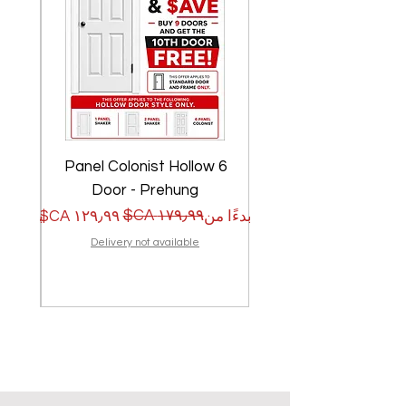
w
6 Panel Colonist Hollow
Door - Prehung
سعر البيع
سعر عادي
سعر الب
سعر عا
بدءًا من
بدءًا من
Delivery not available