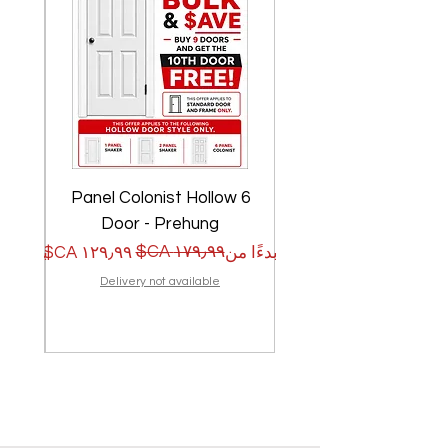
w
6 Panel Colonist Hollow
Door - Prehung
سعر البيع
سعر عادي
سعر الب
سعر عا
بدءًا من
بدءًا من
Delivery not available