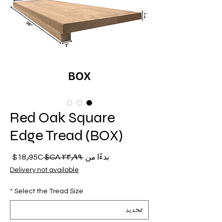
Red Oak Square
Edge Tread (BOX)
سعر
سعر
بدءًا من
 ‏٢٣٫٩٩ CA$ 
18٫95C$
عادي
البيع
Delivery not available
*
Select the Tread Size