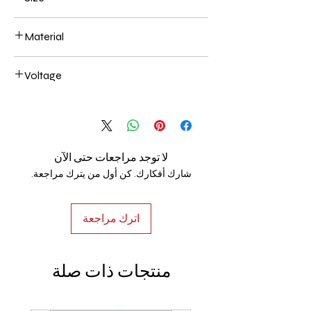
L250*W200*E60 48W
Material
Aluminum+Acrylic
Voltage
AC85-265V
لا توجد مراجعات حتى الآن
شارك أفكارك. كن أول من يترك مراجعة.
اترك مراجعة
منتجات ذات صلة