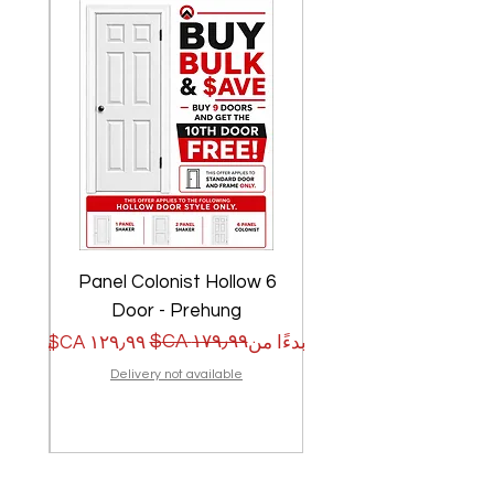
w
6 Panel Colonist Hollow
Door - Prehung
سعر البيع
سعر عادي
سعر الب
سعر عا
بدءًا من
بدءًا من
Delivery not available