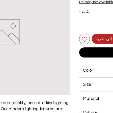
Delivery not availabl
الكمية
*
إلى العربة
Color
Gold Plated
Size
600*300mm 120W
Material
 best quality, one-of-a-kind lighting
Aluminum+Acrylic
. Our modern lighting fixtures are
Voltage