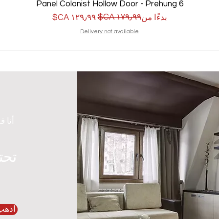
6 Panel Colonist Hollow Door - Prehung
سعر البيع
سعر عادي
بدءًا من
Delivery not available
أنا ف
تحت
اذهب