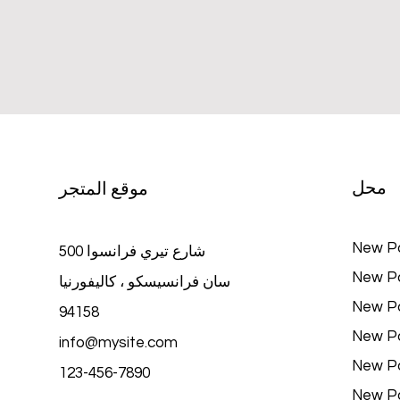
محل
موقع المتجر
New P
500 شارع تيري فرانسوا
New P
سان فرانسيسكو ، كاليفورنيا
New P
94158
New P
info@mysite.com
New P
123-456-7890
New P