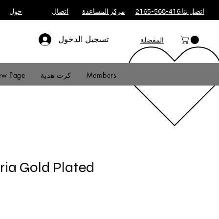
اتصل بنا 416-568-2165
مركز المساعدة
اتصال
حول
تسجيل الدخول
المفضلة
Members
كرت هدية
w Page
ria Gold Plated