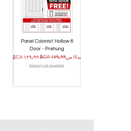
w
6 Panel Colonist Hollow
Door - Prehung
سعر البيع
سعر عادي
سعر الب
سعر عا
بدءًا من
بدءًا من
Delivery not available