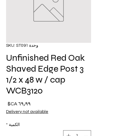
وحدة SKU: ST091
Unfinished Red Oak
Shaved Edge Post 3
1/2 x 48 w / cap
WCB3120
السع
Delivery not available
الكمية
*