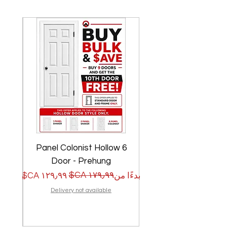
w
6 Panel Colonist Hollow
Door - Prehung
سعر البيع
سعر عادي
سعر الب
سعر عا
بدءًا من
بدءًا من
Delivery not available