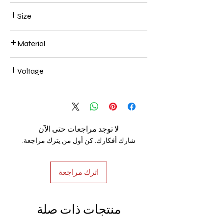
Black
Size
200+200+200mm 72W
Material
Aluminum+Acrylic
Voltage
AC85-265V
لا توجد مراجعات حتى الآن
شارك أفكارك. كن أول من يترك مراجعة.
اترك مراجعة
منتجات ذات صلة