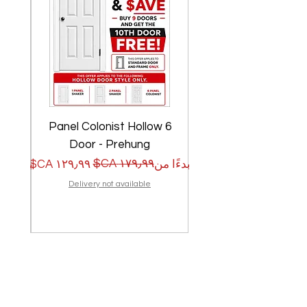
w
6 Panel Colonist Hollow
Door - Prehung
سعر البيع
سعر عادي
سعر الب
سعر عا
بدءًا من
بدءًا من
Delivery not available