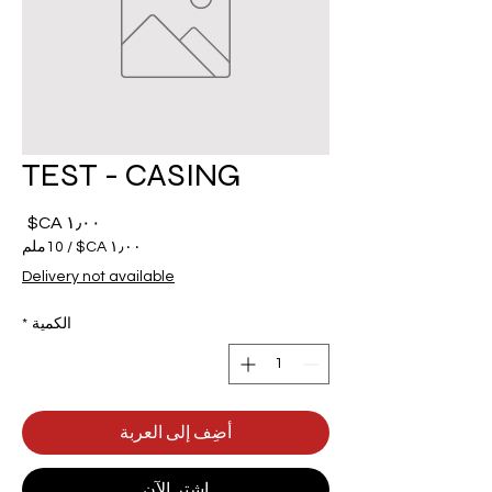
TEST - CASING
السع
/
10ملم
Delivery not available
لكل
10
الكمية
*
ملم
أضِف إلى العربة
اشترِ الآن