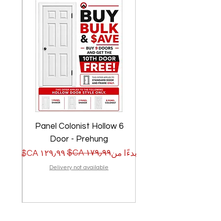
w
6 Panel Colonist Hollow
Door - Prehung
سعر البيع
سعر عادي
سعر الب
سعر عا
بدءًا من
بدءًا من
Delivery not available