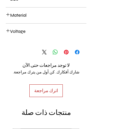
200+400+600+800mm 286W
Material
Aluminum+Acrylic
Voltage
AC85-265V
لا توجد مراجعات حتى الآن
شارك أفكارك. كن أول من يترك مراجعة.
اترك مراجعة
منتجات ذات صلة