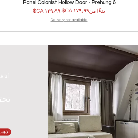
6 Panel Colonist Hollow Door - Prehung
سعر البيع
سعر عادي
بدءًا من
Delivery not available
أنا ف
تحت
اذهب