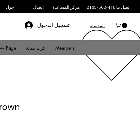
اتصل بنا 416-568-2165
مركز المساعدة
اتصال
حول
تسجيل الدخول
المفضلة
Members
كرت هدية
w Page
Brown