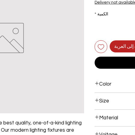
Delivery not availabl
الكمية
*
إلى العربة
Color
Brown
Size
1000*180mm 108W
Material
 best quality, one-of-a-kind lighting
Aluminum+Acrylic
. Our modern lighting fixtures are
Voltage