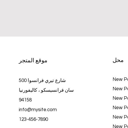
محل
موقع المتجر
New P
500 شارع تيري فرانسوا
New P
سان فرانسيسكو ، كاليفورنيا
New P
94158
New P
info@mysite.com
New P
123-456-7890
New P