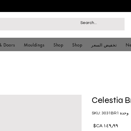
Ne
تخفيض السعر
Shop
Shop
Mouldings
& Doors
Celestia 
وحدة SKU: 3031BR1
السعر