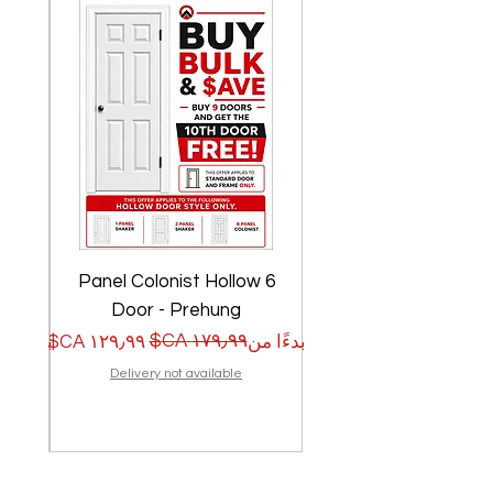
w
6 Panel Colonist Hollow
Door - Prehung
سعر البيع
سعر عادي
سعر الب
سعر عا
بدءًا من
بدءًا من
Delivery not available