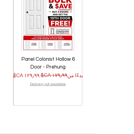
w
6 Panel Colonist Hollow
Door - Prehung
سعر البيع
سعر عادي
سعر الب
سعر عا
بدءًا من
بدءًا من
Delivery not available