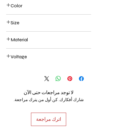
Color
Black
Size
200+400+600mm 138W
Material
Aluminum+Acrylic
Voltage
AC85-265V
لا توجد مراجعات حتى الآن
شارك أفكارك. كن أول من يترك مراجعة.
اترك مراجعة