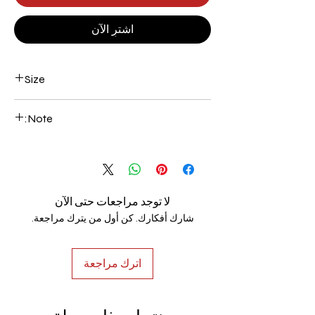
اشترِ الآن
Size
1 1/4" x 5/16"
Note:
Comes in 10' Length, minimum 10'
purchase required.
لا توجد مراجعات حتى الآن
شارك أفكارك. كن أول من يترك مراجعة.
اترك مراجعة