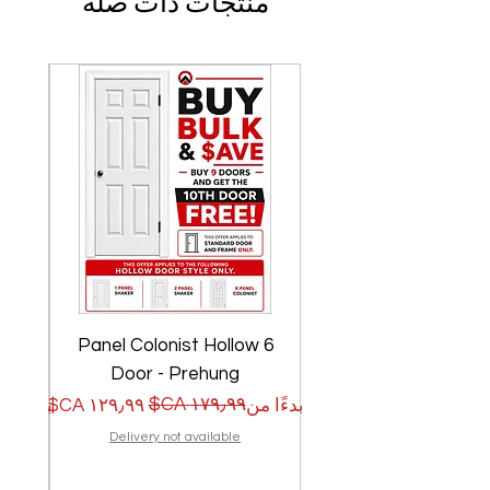
منتجات ذات صلة
w
6 Panel Colonist Hollow
Door - Prehung
سعر البيع
سعر عادي
سعر الب
سعر عا
بدءًا من
بدءًا من
Delivery not available