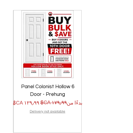
w
6 Panel Colonist Hollow
Door - Prehung
سعر البيع
سعر عادي
سعر الب
سعر عا
بدءًا من
بدءًا من
Delivery not available