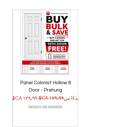
w
6 Panel Colonist Hollow
Door - Prehung
سعر البيع
سعر عادي
سعر الب
سعر عا
بدءًا من
بدءًا من
Delivery not available