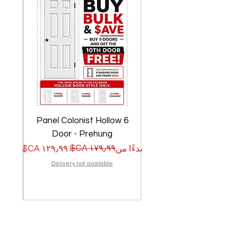
w
6 Panel Colonist Hollow
Door - Prehung
سعر البيع
سعر عادي
سعر الب
سعر عا
بدءًا من
بدءًا من
Delivery not available