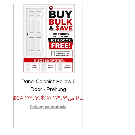
w
6 Panel Colonist Hollow
Door - Prehung
سعر البيع
سعر عادي
سعر الب
سعر عا
بدءًا من
بدءًا من
Delivery not available