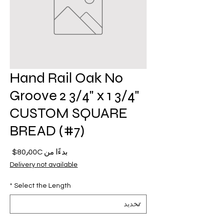
Hand Rail Oak No
Groove 2 3/4" x 1 3/4"
CUSTOM SQUARE
BREAD (#7)
سعر
بدءًا من
80٫00C$
البيع
Delivery not available
*
Select the Length